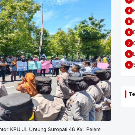
4
5
6
7
8
9
Te
ntor KPU Jl. Untung Suropati 48 Kel. Pelem