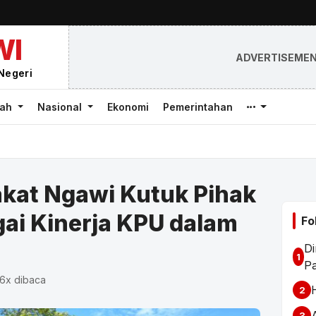
WI
ADVERTISEME
Negeri
rah
Nasional
Ekonomi
Pemerintahan
akat Ngawi Kutuk Pihak
gai Kinerja KPU dalam
Fo
Di
1
P
36x dibaca
2
3