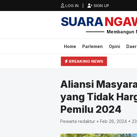
LOG IN |
SIGN UP
SUARA
NGA
Membangun 
Home
Parlemen
Opini
Dae
BREAKING NEWS
Aliansi Masyar
yang Tidak Har
Pemilu 2024
Pewarta redaktur • Feb 26, 2024 • 2