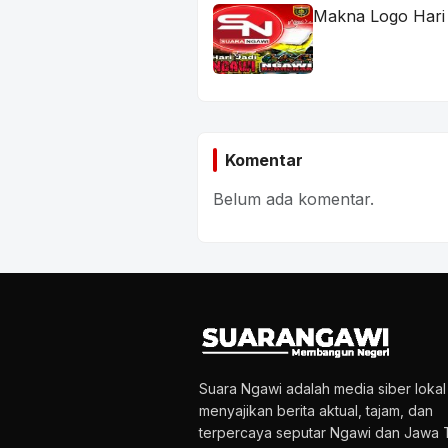
Makna Logo Hari
Komentar
Belum ada komentar.
Suara Ngawi adalah media siber loka
menyajikan berita aktual, tajam, dan
terpercaya seputar Ngawi dan Jawa T