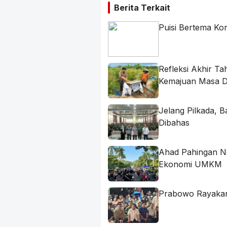
Berita Terkait
Puisi Bertema Ko
Refleksi Akhir T
Kemajuan Masa 
Jelang Pilkada, 
Dibahas
Ahad Pahingan N
Ekonomi UMKM
Prabowo Rayakan