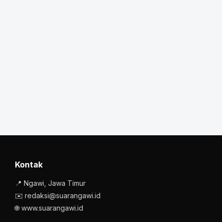
Kontak
📍 Ngawi, Jawa Timur
✉️ redaksi@suarangawi.id
🌐 www.suarangawi.id