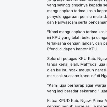
yang setinggi tingginya kepada 
mengucapkan terima kasih kepad
penyelenggaraan pemilu mulai d
dan Panwascam serta pengamanan
"Kami mengucapkan terima kasih 
ini KPU yang telah bekerja deng
terlaksana dengan lancar, dan 
Efendi di depan kantor KPU
Seluruh petugas KPU Kab. Ngawi
tanpa kenal lelah. Mahfudz juga
oleh isu isu hoax maupun narasi
merusak suasana kondusif di Ng
“Kami juga berharap agar warga 
yang lagi beredar sekarang," uja
Ketua KPUD Kab. Ngawi Prima Aeq
dengan penuh apresiasi. Ia meny