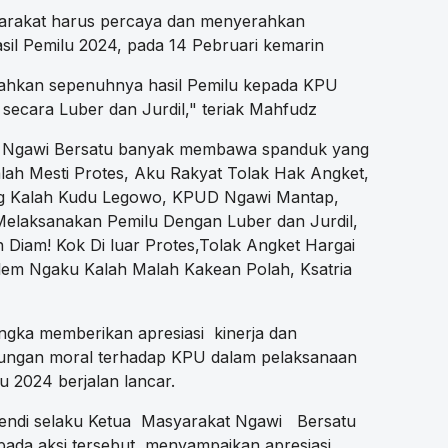
arakat harus percaya dan menyerahkan
il Pemilu 2024, pada 14 Pebruari kemarin
rahkan sepenuhnya hasil Pemilu kepada KPU
secara Luber dan Jurdil," teriak Mahfudz
at Ngawi Bersatu banyak membawa spanduk yang
Kalah Mesti Protes, Aku Rakyat Tolak Hak Angket,
g Kalah Kudu Legowo, KPUD Ngawi Mantap,
elaksanakan Pemilu Dengan Luber dan Jurdil,
Diam! Kok Di luar Protes,Tolak Angket Hargai
lem Ngaku Kalah Malah Kakean Polah, Ksatria
angka memberikan apresiasi kinerja dan
ungan moral terhadap KPU dalam pelaksanaan
lu 2024 berjalan lancar.
fendi selaku Ketua Masyarakat Ngawi Bersatu
pada aksi tersebut, menyampaikan apresiasi