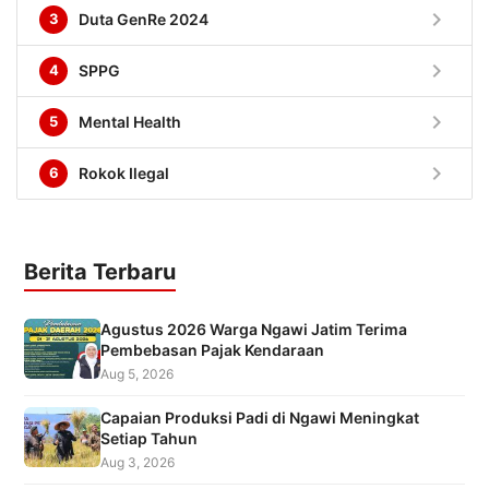
chevron_right
3
Duta GenRe 2024
chevron_right
4
SPPG
chevron_right
5
Mental Health
chevron_right
6
Rokok Ilegal
Berita Terbaru
Agustus 2026 Warga Ngawi Jatim Terima
Pembebasan Pajak Kendaraan
Aug 5, 2026
Capaian Produksi Padi di Ngawi Meningkat
Setiap Tahun
Aug 3, 2026