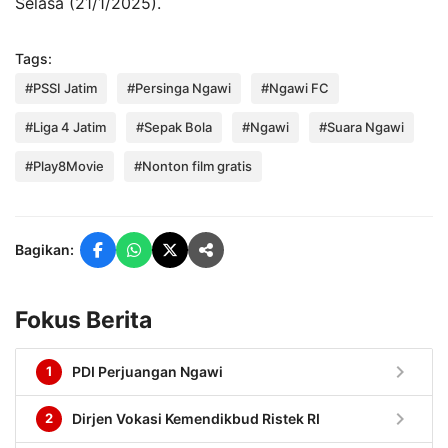
Selasa (21/1/2025).
Tags:
#PSSI Jatim
#Persinga Ngawi
#Ngawi FC
#Liga 4 Jatim
#Sepak Bola
#Ngawi
#Suara Ngawi
#Play8Movie
#Nonton film gratis
Bagikan:
Fokus Berita
chevron_right
1
PDI Perjuangan Ngawi
chevron_right
2
Dirjen Vokasi Kemendikbud Ristek RI