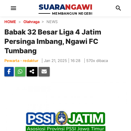
SUARA
NGAWI
menu
search
MEMBANGUN NEGERI
HOME
>
Olahraga
> NEWS
Babak 32 Besar Liga 4 Jatim
Persinga Imbang, Ngawi FC
Tumbang
Pewarta - redaktur
|
Jan 21, 2025 | 16:28
|
570x dibaca