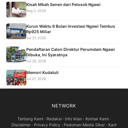
Kisah Mbah Senen dari Pelosok Ngawi
Aug 3, 2026
Kurun Waktu 6 Bulan Investasi Ngawi Tembus
Rp925 Miliar
Jul 31, 2026
Pendaftaran Calon Direktur Perumdam Ngawi
Dibuka, Ini Syaratnya
Jul 29, 2026
Memori Kudatuli
Jul 27, 2026
NETWORK
Tentang Kami
·
Redaksi
·
Info Iklan
·
Kontak Kami
·
Disclaimer
·
Privacy Policy
·
Pedoman Media Siber
·
Karir