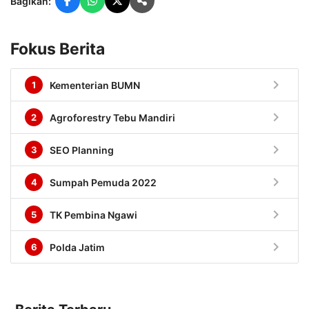
Bagikan:
Fokus Berita
chevron_right
1
Kementerian BUMN
chevron_right
2
Agroforestry Tebu Mandiri
chevron_right
3
SEO Planning
chevron_right
4
Sumpah Pemuda 2022
chevron_right
5
TK Pembina Ngawi
chevron_right
6
Polda Jatim