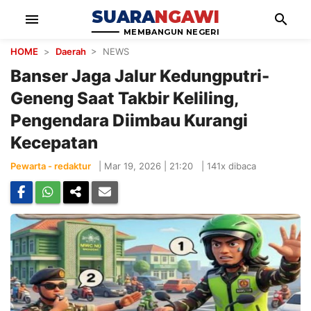
SUARA
NGAWI
menu
search
MEMBANGUN NEGERI
HOME
>
Daerah
> NEWS
Banser Jaga Jalur Kedungputri-
Geneng Saat Takbir Keliling,
Pengendara Diimbau Kurangi
Kecepatan
Pewarta - redaktur
|
Mar 19, 2026 | 21:20
|
141x dibaca