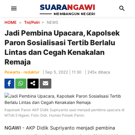
SUARA
NGAWI
menu
search
MEMBANGUN NEGERI
HOME
>
Tni/Polri
> NEWS
Jadi Pembina Upacara, Kapolsek
Paron Sosialisasi Tertib Berlalu
Lintas dan Cegah Kenakalan
Remaja
Pewarta - redaktur
|
Sep 5, 2022 | 11:30
|
245x dibaca
Kapolsek Paron AKP Didik Supriyanto saat menjadi pembina upacara di
MTsN 5 Ngawi. Foto: Dok. Humas Polsek Paron.
NGAWI
- AKP Didik Supriyanto menjadi pembina