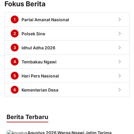
Fokus Berita
chevron_right
1
Partai Amanat Nasional
chevron_right
2
Polsek Sine
chevron_right
3
Idhul Adha 2026
chevron_right
4
Tembakau Ngawi
chevron_right
5
Hari Pers Nasional
chevron_right
6
Kementerian Desa
Berita Terbaru
Agustus 2026 Warga Ngawi Jatim Terima