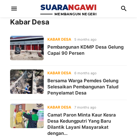
SUARA
NGAWI
menu
search
MEMBANGUN NEGERI
Kabar Desa
KABAR DESA
5 months ago
Pembangunan KDMP Desa Gelung
Capai 90 Persen
KABAR DESA
6 months ago
Bersama Warga Pemdes Gelung
Selesaikan Pembangunan Talud
Penyelamat Desa
KABAR DESA
7 months ago
Camat Paron Minta Kaur Kesra
Desa Kedungputri Yang Baru
Dilantik Layani Masyarakat
dengan…