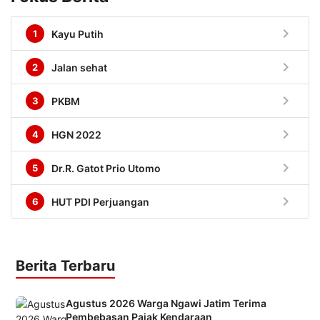
chevron_right
1
Kayu Putih
chevron_right
2
Jalan sehat
chevron_right
3
PKBM
chevron_right
4
HGN 2022
chevron_right
5
Dr.R. Gatot Prio Utomo
chevron_right
6
HUT PDI Perjuangan
Berita Terbaru
Agustus 2026 Warga Ngawi Jatim Terima
Pembebasan Pajak Kendaraan