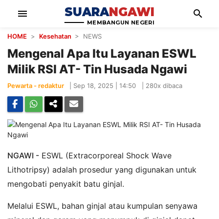
SUARA
NGAWI
menu
search
MEMBANGUN NEGERI
HOME
>
Kesehatan
> NEWS
Mengenal Apa Itu Layanan ESWL
Milik RSI AT- Tin Husada Ngawi
Pewarta - redaktur
|
Sep 18, 2025 | 14:50
|
280x dibaca
NGAWI -
ESWL (Extracorporeal Shock Wave
Lithotripsy) adalah prosedur yang digunakan untuk
mengobati penyakit batu ginjal.
Melalui ESWL, bahan ginjal atau kumpulan senyawa