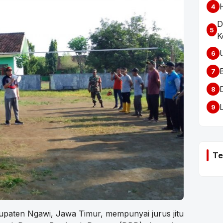
4
D
5
K
6
7
8
9
Te
aten Ngawi, Jawa Timur, mempunyai jurus jitu