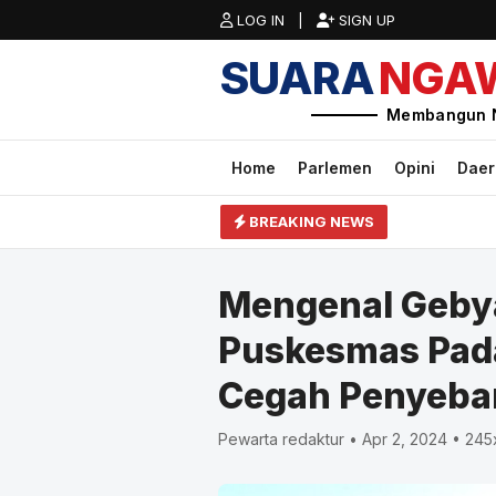
LOG IN |
SIGN UP
SUARA
NGA
Membangun 
Home
Parlemen
Opini
Dae
BREAKING NEWS
Mengenal Gebya
Puskesmas Pad
Cegah Penyeba
Pewarta redaktur • Apr 2, 2024 • 245