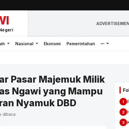
WI
ADVERTISEME
Negeri
rah
Nasional
Ekonomi
Pemerintahan
r Pasar Majemuk Milik
as Ngawi yang Mampu
Fo
ran Nyamuk DBD
1
2
x dibaca
3