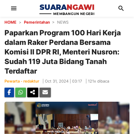
SUARA
NGAWI
menu
search
MEMBANGUN NEGERI
HOME
>
Pemerintahan
> NEWS
Paparkan Program 100 Hari Kerja
dalam Raker Perdana Bersama
Komisi II DPR RI, Menteri Nusron:
Sudah 119 Juta Bidang Tanah
Terdaftar
Pewarta - redaktur
|
Oct 31, 2024 | 03:17
|
121x dibaca