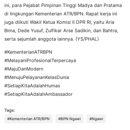
ini, para Pejabat Pimpinan Tinggi Madya dan Pratama
di lingkungan Kementerian ATR/BPN. Rapat kerja ini
juga diikuti Wakil Ketua Komisi II DPR RI, yaitu Aria
Bima, Dede Yusuf, Zulfikar Arse Sadikin, dan Bahtra,
serta sejumlah anggota lainnya. (YS/PHAL)
#KementerianATRBPN
#MelayaniProfesionalTerpercaya
#MajuDanModern
#MenujuPelayananKelasDunia
#SetiapKitaAdalahHumas
#SetiapKitaAdalahAmbassador
Tags:
#Kementerian ATR/BPN
#BPN Ngawi
#Ngawi