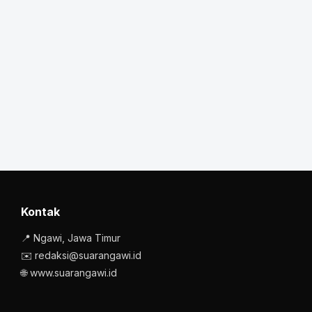
Kontak
📍 Ngawi, Jawa Timur
✉️ redaksi@suarangawi.id
🌐 www.suarangawi.id