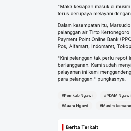
"Maka kesiapan masuk di musim
terus berupaya melayani dengan 
Dalam kesempatan itu, Marsudi
pelanggan air Tirto Kertonegoro
Payment Point Online Bank (PPO
Pos, Alfamart, Indomaret, Tokope
"Kini pelanggan tak perlu repot 
berlangganan. Kami sudah menyiap
pelayanan ini kami mengganden
para pelanggan," pungkasnya.
#Pemkab Ngawi
#PDAM Ngawi
#Suara Ngawi
#Musim kemara
Berita Terkait