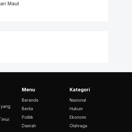
ari Maut
Menu
Kategori
Beranda
Nasional
l yang
Berita
Hukum
Politik
Ekonomi
imur.
Daerah
Olahraga