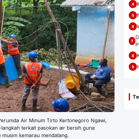
4
5
6
D
7
P
8
9
Te
Perumda Air Minum Tirto Kertonegoro Ngawi,
angkah terkait pasokan air bersih guna
au musim kemarau mendatang.