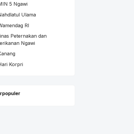
MIN 5 Ngawi
Nahdlatul Ulama
Wamendag RI
inas Peternakan dan
erikanan Ngawi
Kanang
Hari Korpri
rpopuler