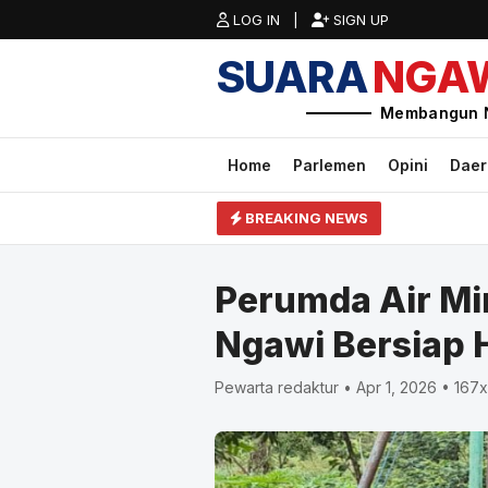
LOG IN |
SIGN UP
SUARA
NGA
Membangun 
Home
Parlemen
Opini
Dae
BREAKING NEWS
Perumda Air Mi
Ngawi Bersiap
Pewarta redaktur • Apr 1, 2026 • 167