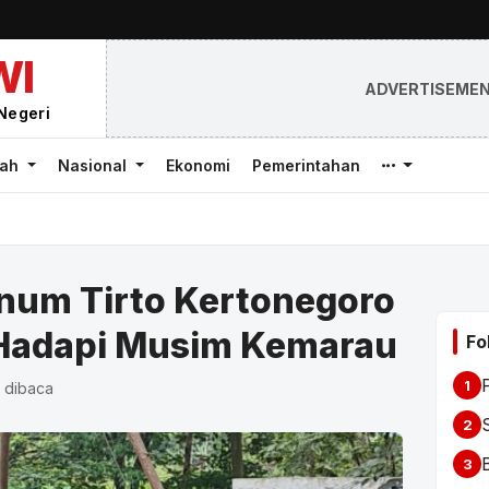
WI
ADVERTISEME
Negeri
rah
Nasional
Ekonomi
Pemerintahan
num Tirto Kertonegoro
 Hadapi Musim Kemarau
Fo
1
x dibaca
S
2
3