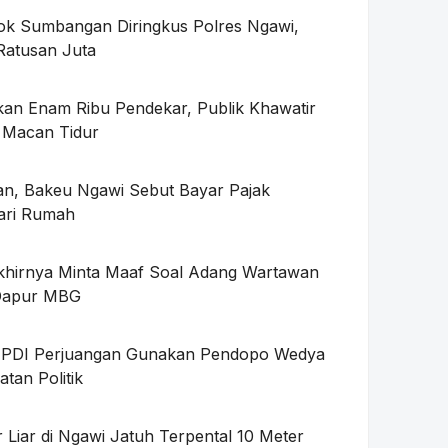
ok Sumbangan Diringkus Polres Ngawi,
Ratusan Juta
kan Enam Ribu Pendekar, Publik Khawatir
 Macan Tidur
n, Bakeu Ngawi Sebut Bayar Pajak
ari Rumah
khirnya Minta Maaf Soal Adang Wartawan
Dapur MBG
ik PDI Perjuangan Gunakan Pendopo Wedya
tan Politik
r Liar di Ngawi Jatuh Terpental 10 Meter