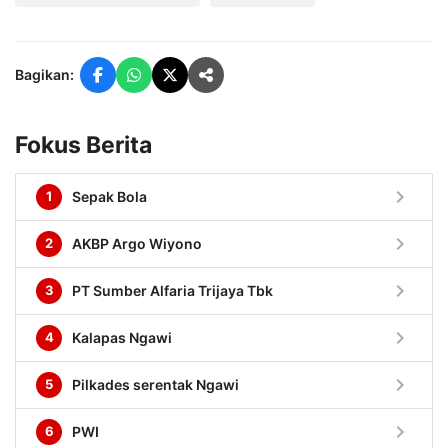
Bagikan:
Fokus Berita
chevron_right
1
Sepak Bola
chevron_right
2
AKBP Argo Wiyono
chevron_right
3
PT Sumber Alfaria Trijaya Tbk
chevron_right
4
Kalapas Ngawi
chevron_right
5
Pilkades serentak Ngawi
chevron_right
6
PWI