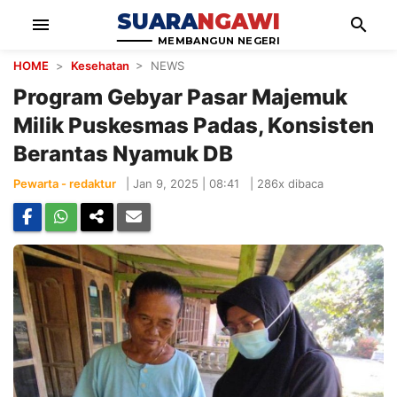
SUARA
NGAWI
menu
search
MEMBANGUN NEGERI
HOME
>
Kesehatan
> NEWS
Program Gebyar Pasar Majemuk
Milik Puskesmas Padas, Konsisten
Berantas Nyamuk DB
Pewarta - redaktur
|
Jan 9, 2025 | 08:41
|
286x dibaca