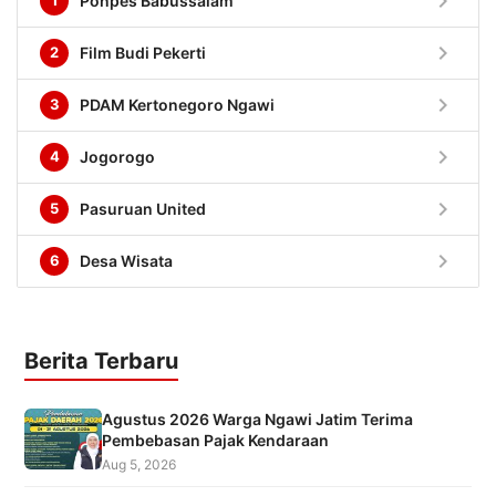
chevron_right
1
Ponpes Babussalam
chevron_right
2
Film Budi Pekerti
chevron_right
3
PDAM Kertonegoro Ngawi
chevron_right
4
Jogorogo
chevron_right
5
Pasuruan United
chevron_right
6
Desa Wisata
Berita Terbaru
Agustus 2026 Warga Ngawi Jatim Terima
Pembebasan Pajak Kendaraan
Aug 5, 2026