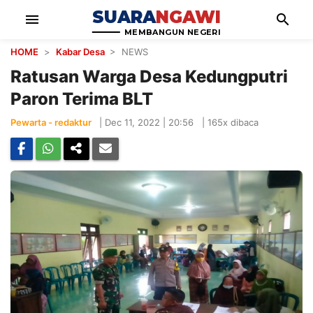
SUARA
NGAWI
menu
search
MEMBANGUN NEGERI
HOME
>
Kabar Desa
> NEWS
Ratusan Warga Desa Kedungputri
Paron Terima BLT
Pewarta - redaktur
|
Dec 11, 2022 | 20:56
|
165x dibaca