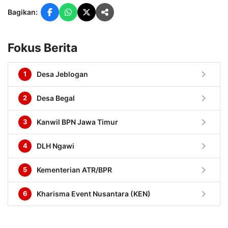
Bagikan:
Fokus Berita
chevron_right
1
Desa Jeblogan
chevron_right
2
Desa Begal
chevron_right
3
Kanwil BPN Jawa Timur
chevron_right
4
DLH Ngawi
chevron_right
5
Kementerian ATR/BPR
chevron_right
6
Kharisma Event Nusantara (KEN)