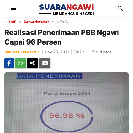
SUARA
NGAWI
menu
search
MEMBANGUN NEGERI
HOME
>
Pemerintahan
> NEWS
Realisasi Penerimaan PBB Ngawi
Capai 96 Persen
Pewarta - redaktur
|
Nov 25, 2024 | 08:22
|
176x dibaca