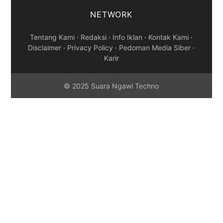
NETWORK
Tentang Kami
·
Redaksi
·
Info Iklan
·
Kontak Kami
·
Disclaimer
·
Privacy Policy
·
Pedoman Media Siber
·
Karir
© 2025 Suara Ngawi Techno