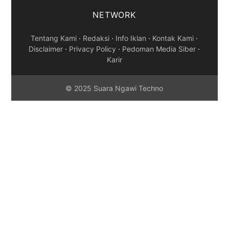
NETWORK
Tentang Kami
·
Redaksi
·
Info Iklan
·
Kontak Kami
·
Disclaimer
·
Privacy Policy
·
Pedoman Media Siber
·
Karir
© 2025 Suara Ngawi Techno