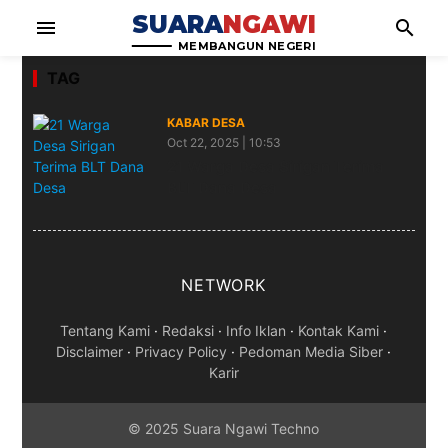
SUARA
NGAWI
menu
search
MEMBANGUN NEGERI
TAG
KABAR DESA
Oct 22, 2025 | 10:53
21 Warga Desa Sirigan Terima
BLT Dana Desa
NETWORK
Tentang Kami
·
Redaksi
·
Info Iklan
·
Kontak Kami
·
Disclaimer
·
Privacy Policy
·
Pedoman Media Siber
·
Karir
© 2025 Suara Ngawi Techno