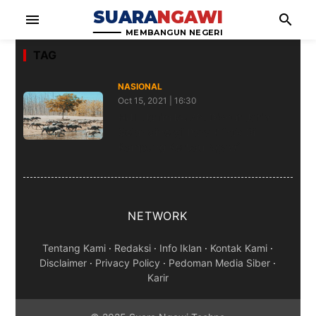
SUARA
NGAWI
menu
search
MEMBANGUN NEGERI
TAG
NASIONAL
Oct 15, 2021 | 16:30
HUT Jatim ke 76, Dishut Jatim
Gelar Sinergi Para Pihak Di
Kampung Kerbau Ngawi
NETWORK
Tentang Kami
·
Redaksi
·
Info Iklan
·
Kontak Kami
·
Disclaimer
·
Privacy Policy
·
Pedoman Media Siber
·
Karir