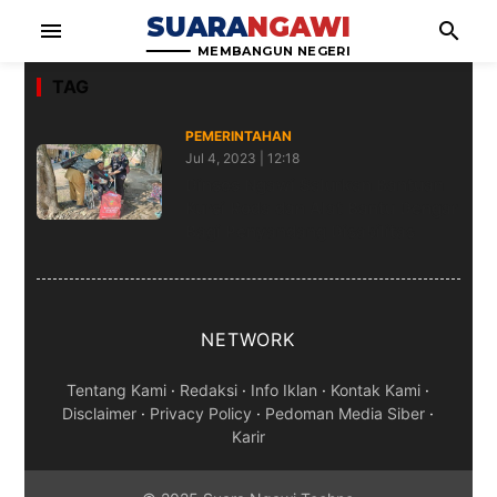
SUARA
NGAWI
menu
search
MEMBANGUN NEGERI
TAG
PEMERINTAHAN
Jul 4, 2023 | 12:18
Dinsos Ngawi Salurkan Bantuan
Kursi Roda dan Alat Bantu Dengar
Bagi Penyandang Disabilitas
NETWORK
Tentang Kami
·
Redaksi
·
Info Iklan
·
Kontak Kami
·
Disclaimer
·
Privacy Policy
·
Pedoman Media Siber
·
Karir