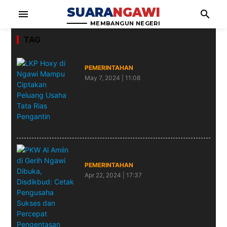
SUARA
NGAWI
menu
search
MEMBANGUN NEGERI
TAG
PEMERINTAHAN
May 7, 2024 | 11:08
LKP Hoxy di Ngawi Mampu
Ciptakan Peluang Usaha Tata
Rias Pengantin
PEMERINTAHAN
Apr 22, 2024 | 17:37
PKW Al Amiin di Gerih Ngawi
Dibuka, Disdikbud: Cetak
Pengusaha Sukses dan Percepat
Pengentasan Kemiskinan