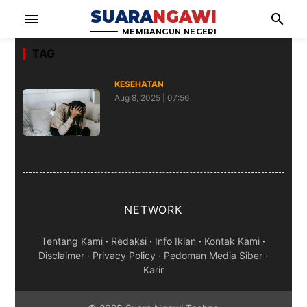
SUARA
NGAWI
menu
search
MEMBANGUN NEGERI
TAG
KESEHATAN
Aug 8, 2025 | 07:56
Generalised Anxiety Disorder UK:
Expert Insights, Treatment &
Support
NETWORK
Tentang Kami
·
Redaksi
·
Info Iklan
·
Kontak Kami
·
Disclaimer
·
Privacy Policy
·
Pedoman Media Siber
·
Karir