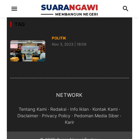
SUARA
NGAWI
menu
search
MEMBANGUN NEGERI
TAG
POLITIK
Nov 3, 2023 | 18:09
Johan Budi Bertemu Kaum
Milenial di Ngawi Bahas Soal
HAM
NETWORK
Tentang Kami
·
Redaksi
·
Info Iklan
·
Kontak Kami
·
Disclaimer
·
Privacy Policy
·
Pedoman Media Siber
·
Karir