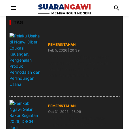
SUARA
NGAWI
menu
search
MEMBANGUN NEGERI
TAG
PEMERINTAHAN
Feb 5, 2026 | 20:39
Pelaku Usaha di Ngawi Diberi
Edukasi Keuangan, Pengenalan
Produk Permodalan dan
Perlindungan Usaha
PEMERINTAHAN
Oct 31, 2025 | 23:09
Pemkab Ngawi Gelar Rakor
Kegiatan 2026, DBCHT Jadi