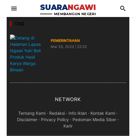
SUARA
NGAWI
menu
search
MEMBANGUN NEGERI
TAG
PEMERINTAHAN
Mar 30, 2023 | 22:23
Datang di Halaman Lapas Ngawi
Yuk! Beli Produk Hasil Karya
Warga Binaan
NETWORK
Tentang Kami
·
Redaksi
·
Info Iklan
·
Kontak Kami
·
Disclaimer
·
Privacy Policy
·
Pedoman Media Siber
·
Karir