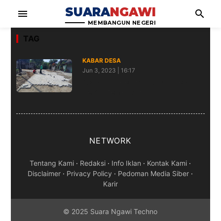
SUARA
NGAWI
menu
search
MEMBANGUN NEGERI
TAG
KABAR DESA
Jun 3, 2023 | 16:17
Kemajuan Pembangunan Desa
Gerih Meningkat Tajam
NETWORK
Tentang Kami
·
Redaksi
·
Info Iklan
·
Kontak Kami
·
Disclaimer
·
Privacy Policy
·
Pedoman Media Siber
·
Karir
© 2025 Suara Ngawi Techno