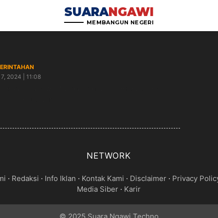
SUARA
NGAWI
MEMBANGUN NEGERI
ERINTAHAN
7, 2024 | 11:08
 Hoxy di Ngawi Mampu Ciptakan Peluang Usaha
a Rias Pengantin
NETWORK
mi
·
Redaksi
·
Info Iklan
·
Kontak Kami
·
Disclaimer
·
Privacy Polic
Media Siber
·
Karir
© 2025 Suara Ngawi Techno