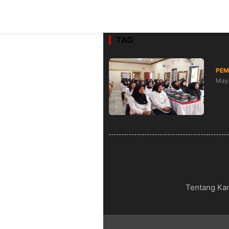
TAG
PEM
May 
LKP
Tat
Tentang Ka