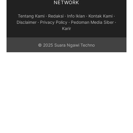
NETWORK
Tentang Kami
·
Redaksi
·
Info Iklan
·
Kontak Kami
·
Disclaimer
·
Privacy Policy
·
Pedoman Media Siber
·
Karir
© 2025 Suara Ngawi Techno