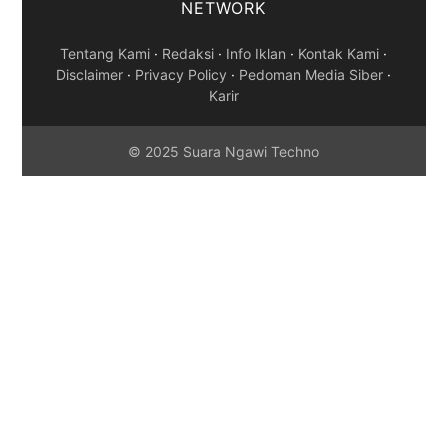
NETWORK
Tentang Kami
·
Redaksi
·
Info Iklan
·
Kontak Kami
·
Disclaimer
·
Privacy Policy
·
Pedoman Media Siber
·
Karir
© 2025 Suara Ngawi Techno