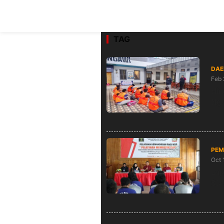
TAG
DAE
Feb 
Hin
Nga
PEM
Oct 
Lap
SDM