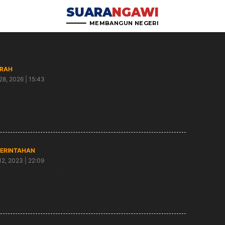
SUARA
NGAWI
MEMBANGUN NEGERI
RAH
28, 2026 | 15:43
dari Overkapasitas Dan Overcrowded, Lapas
wi Pindahkan 15 Warga Binaan
ERINTAHAN
12, 2023 | 22:09
as Ngawi Gelar Pelatihan Batik Cap: Wujudkan
 Warga Binaan yang Unggul