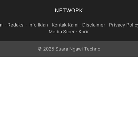
NETWORK
mi
·
Redaksi
·
Info Iklan
·
Kontak Kami
·
Disclaimer
·
Privacy Polic
Media Siber
·
Karir
© 2025 Suara Ngawi Techno