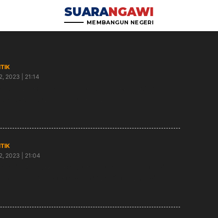
SUARA
NGAWI
MEMBANGUN NEGERI
ITIK
2, 2023 | 21:14
ang Banner Tidak di Pohon, Bacaleg Dapil 6
on-Kedunggalar Ini Tuai Pujian
ITIK
2, 2023 | 21:04
 Suprih Wardoyo: Peringatan Hari Lahir Pancasila
en Lahirnya Generasi Berkarakter Pancasila