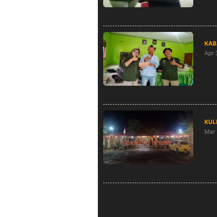
KAB
Apr 
45 
De
KUL
Mar 
Buk
Asr