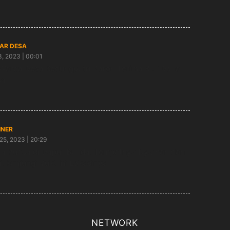
AR DESA
3, 2023 | 00:01
Warga Desa Kedungputri Paron Terima BLT Dana
sa
INER
25, 2023 | 20:29
a Puasa di Dapur Bunda, Tempatnya Nyaman dan
i, Kunjungi Yuk! Ini Lokasinya
NETWORK