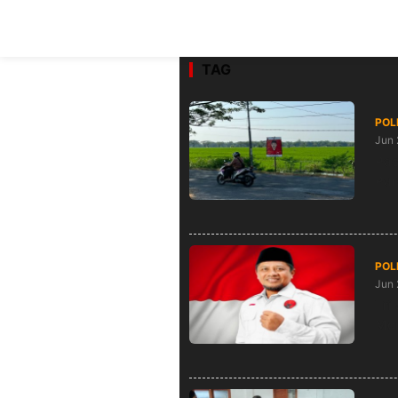
TAG
POL
Jun 
Pas
Par
POL
Jun 
Tri
Mom