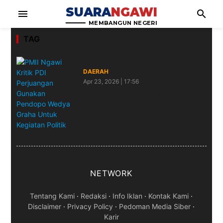
SUARA
NGAWI
menu
search
MEMBANGUN NEGERI
TAG
DAERAH
Apr 23, 2026 | 17:56
PMII Ngawi Kritik PDI Perjuangan
Gunakan Pendopo Wedya Graha
Untuk Kegiatan Politik
NETWORK
Tentang Kami
·
Redaksi
·
Info Iklan
·
Kontak Kami
·
Disclaimer
·
Privacy Policy
·
Pedoman Media Siber
·
Karir