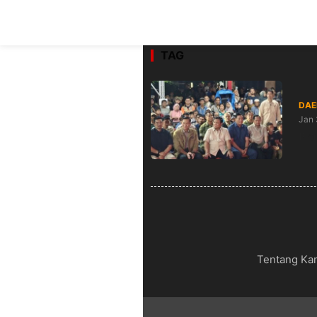
TAG
DAE
Jan 
Pra
Tentang Ka