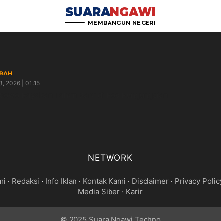
SUARA
NGAWI
MEMBANGUN NEGERI
RAH
3, 2026 | 01:15
bowo Rayakan Tahun Baru di Pos Pengungsian
NETWORK
mi
·
Redaksi
·
Info Iklan
·
Kontak Kami
·
Disclaimer
·
Privacy Polic
Media Siber
·
Karir
© 2025 Suara Ngawi Techno