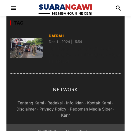
SUARA
NGAWI
menu
search
MEMBANGUN NEGERI
TAG
DAERAH
Dec 11, 2024 | 15:54
Tak Kapok, Manusia Silver dan
Gareng Kembali Ditangkap Satpol
PP Ngawi
NETWORK
Tentang Kami
·
Redaksi
·
Info Iklan
·
Kontak Kami
·
Disclaimer
·
Privacy Policy
·
Pedoman Media Siber
·
Karir