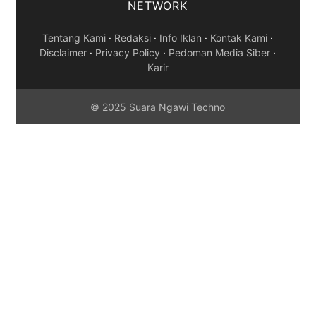
NETWORK
Tentang Kami
·
Redaksi
·
Info Iklan
·
Kontak Kami
·
Disclaimer
·
Privacy Policy
·
Pedoman Media Siber
·
Karir
© 2025 Suara Ngawi Techno