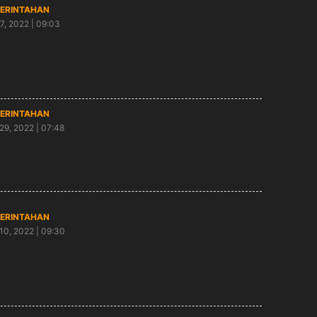
ERINTAHAN
7, 2022 | 09:03
jungan Tim Supervisi IFAD, DKPP Ngawi: IPDMIP
alan Dengan Program Pemerintah Daerah
ERINTAHAN
29, 2022 | 07:48
gram IPDMIP, DKPP Ngawi Gelar Sekolah Bisnis
ani
ERINTAHAN
10, 2022 | 09:30
as Ketahanan Pangan dan Pertanian Ngawi Gelar
kshop Bersama Penyuluh Pertanian Swadaya