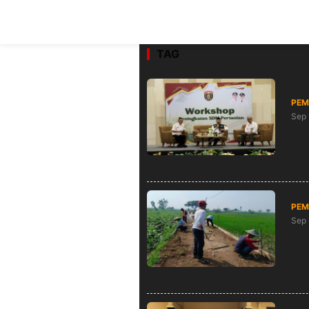
TAG
PEM
Sep 
DKP
PEM
Sep 
Man
Jal