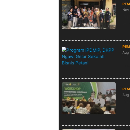
PEM
Nov 
Kun
Sej
PEM
Aug 
Pro
Pet
PEM
Aug 
Din
Wor