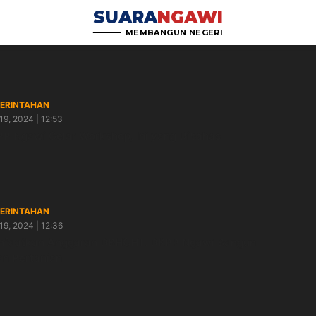
SUARA
NGAWI
MEMBANGUN NEGERI
ERINTAHAN
19, 2024 | 12:53
P Ngawi Gelar Workshop, Ini yang Dibahas
ERINTAHAN
19, 2024 | 12:36
faatkan Anggaran DBHCHT, DKPP Ngawi Bangun
an Pertanian