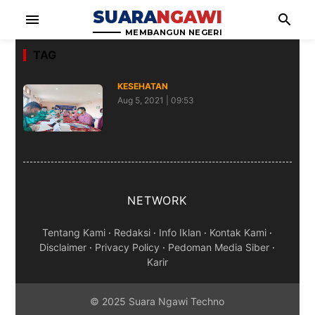
SUARA
NGAWI
menu
search
MEMBANGUN NEGERI
TAG
KESEHATAN
Aug 5, 2021 | 09:53
500 Pelajar SMAN 2 Ngawi Sudah
Divaksin
NETWORK
Tentang Kami
·
Redaksi
·
Info Iklan
·
Kontak Kami
·
Disclaimer
·
Privacy Policy
·
Pedoman Media Siber
·
Karir
© 2025 Suara Ngawi Techno