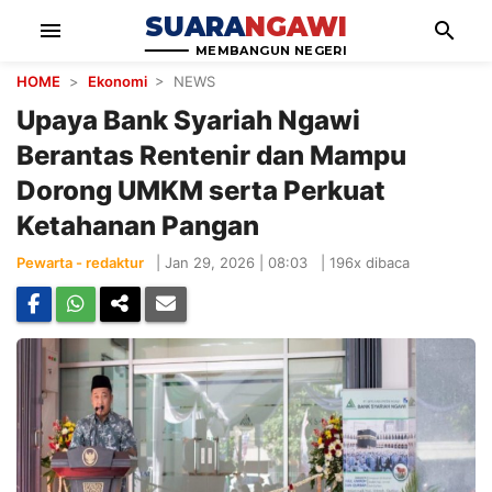
SUARA
NGAWI
menu
search
MEMBANGUN NEGERI
HOME
>
Ekonomi
> NEWS
Upaya Bank Syariah Ngawi
Berantas Rentenir dan Mampu
Dorong UMKM serta Perkuat
Ketahanan Pangan
Pewarta - redaktur
|
Jan 29, 2026 | 08:03
|
196x dibaca