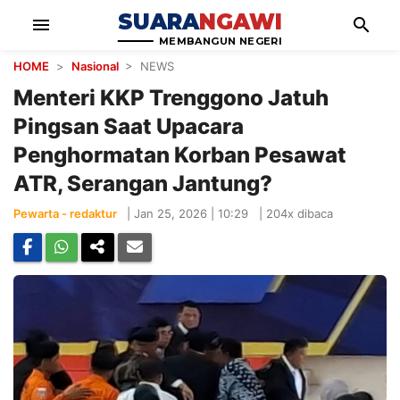
SUARA
NGAWI
menu
search
MEMBANGUN NEGERI
HOME
>
Nasional
> NEWS
Menteri KKP Trenggono Jatuh
Pingsan Saat Upacara
Penghormatan Korban Pesawat
ATR, Serangan Jantung?
Pewarta - redaktur
|
Jan 25, 2026 | 10:29
|
204x dibaca