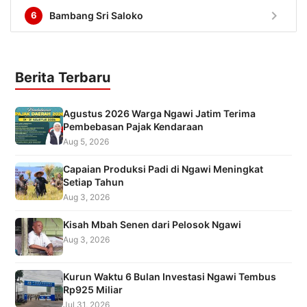
chevron_right
6
Bambang Sri Saloko
Berita Terbaru
Agustus 2026 Warga Ngawi Jatim Terima
Pembebasan Pajak Kendaraan
Aug 5, 2026
Capaian Produksi Padi di Ngawi Meningkat
Setiap Tahun
Aug 3, 2026
Kisah Mbah Senen dari Pelosok Ngawi
Aug 3, 2026
Kurun Waktu 6 Bulan Investasi Ngawi Tembus
Rp925 Miliar
Jul 31, 2026