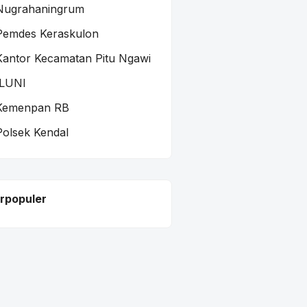
Nugrahaningrum
Pemdes Keraskulon
Kantor Kecamatan Pitu Ngawi
ILUNI
Kemenpan RB
Polsek Kendal
rpopuler