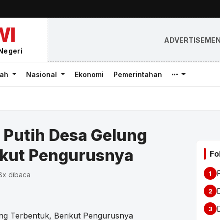
WI
ADVERTISEME
Negeri
rah
Nasional
Ekonomi
Pemerintahan
 Putih Desa Gelung
ikut Pengurusnya
Fo
1
8x dibaca
2
3
ng Terbentuk, Berikut Pengurusnya