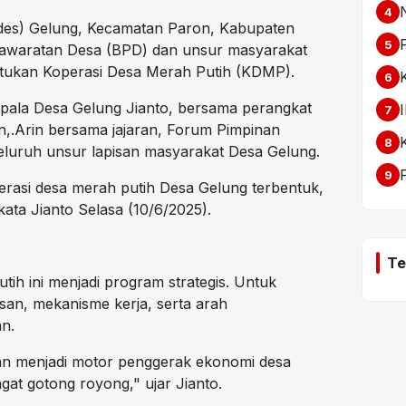
4
es) Gelung, Kecamatan Paron, Kabupaten
5
awaratan Desa (BPD) dan unsur masyarakat
ukan Koperasi Desa Merah Putih (KDMP).
6
epala Desa Gelung Jianto, bersama perangkat
7
n,.Arin bersama jajaran, Forum Pimpinan
8
eluruh unsur lapisan masyarakat Desa Gelung.
9
rasi desa merah putih Desa Gelung terbentuk,
kata Jianto Selasa (10/6/2025).
Te
ih ini menjadi program strategis. Untuk
an, mekanisme kerja, serta arah
n.
an menjadi motor penggerak ekonomi desa
gat gotong royong," ujar Jianto.