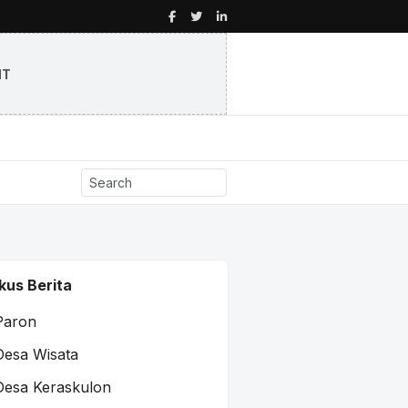
NT
kus Berita
Paron
Desa Wisata
Desa Keraskulon