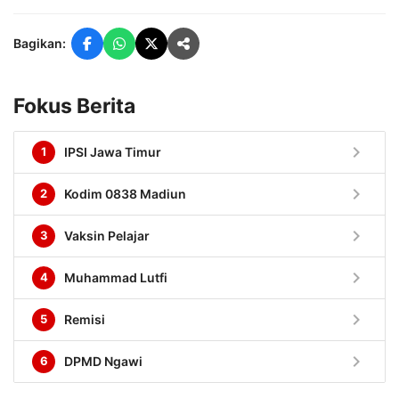
Bagikan:
Fokus Berita
chevron_right
1
IPSI Jawa Timur
chevron_right
2
Kodim 0838 Madiun
chevron_right
3
Vaksin Pelajar
chevron_right
4
Muhammad Lutfi
chevron_right
5
Remisi
chevron_right
6
DPMD Ngawi