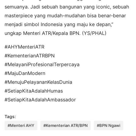
semuanya. Jadi sebuah bangunan yang iconic, sebuah
masterpiece yang mudah-mudahan bisa benar-benar
menjadi simbol Indonesia yang maju ke depan,”
ungkap Menteri ATR/Kepala BPN. (YS/PHAL)
#AHYMenteriATR
#KementerianATRBPN
#MelayaniProfesionalTerpercaya
#MajuDanModern
#MenujuPelayananKelasDunia
#SetiapKitaAdalahHumas
#SetiapKitaAdalahAmbassador
Tags:
#Menteri AHY
#Kementerian ATR/BPN
#BPN Ngawi