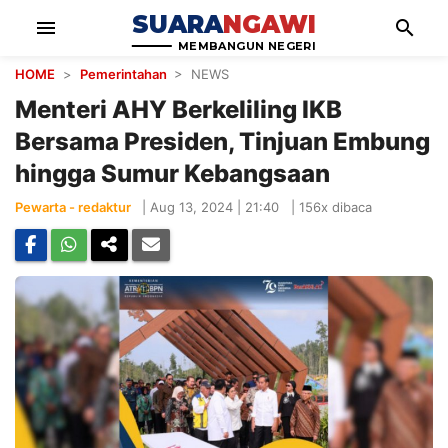
SUARA
NGAWI
menu
search
MEMBANGUN NEGERI
HOME
>
Pemerintahan
> NEWS
Menteri AHY Berkeliling IKB
Bersama Presiden, Tinjuan Embung
hingga Sumur Kebangsaan
Pewarta - redaktur
|
Aug 13, 2024 | 21:40
|
156x dibaca