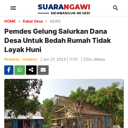
SUARA
NGAWI
menu
search
MEMBANGUN NEGERI
HOME
>
Kabar Desa
> NEWS
Pemdes Gelung Salurkan Dana
Desa Untuk Bedah Rumah Tidak
Layak Huni
Pewarta - redaktur
|
Jun 27, 2023 | 11:01
|
222x dibaca