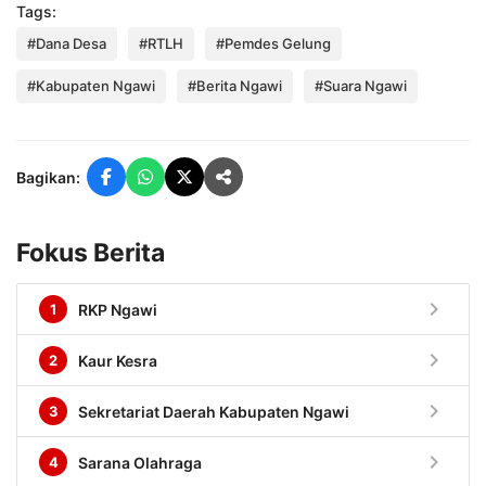
Tags:
#Dana Desa
#RTLH
#Pemdes Gelung
#Kabupaten Ngawi
#Berita Ngawi
#Suara Ngawi
Bagikan:
Fokus Berita
chevron_right
1
RKP Ngawi
chevron_right
2
Kaur Kesra
chevron_right
3
Sekretariat Daerah Kabupaten Ngawi
chevron_right
4
Sarana Olahraga