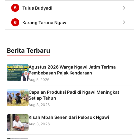
chevron_right
5
Tulus Budyadi
chevron_right
6
Karang Taruna Ngawi
Berita Terbaru
Agustus 2026 Warga Ngawi Jatim Terima
Pembebasan Pajak Kendaraan
Aug 5, 2026
Capaian Produksi Padi di Ngawi Meningkat
Setiap Tahun
Aug 3, 2026
Kisah Mbah Senen dari Pelosok Ngawi
Aug 3, 2026