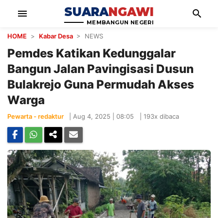
SUARA
NGAWI
menu
search
MEMBANGUN NEGERI
HOME
>
Kabar Desa
> NEWS
Pemdes Katikan Kedunggalar
Bangun Jalan Pavingisasi Dusun
Bulakrejo Guna Permudah Akses
Warga
Pewarta - redaktur
|
Aug 4, 2025 | 08:05
|
193x dibaca