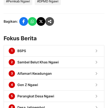
#Pemkab Ngawi
#DPMD Ngawi
Bagikan:
Fokus Berita
chevron_right
1
BSPS
chevron_right
2
Sambel Belut Khas Ngawi
chevron_right
3
Alfamart Kwadungan
chevron_right
4
Gen Z Ngawi
chevron_right
5
Perangkat Desa Ngawi
chevron_right
6
Desa Jatigembol