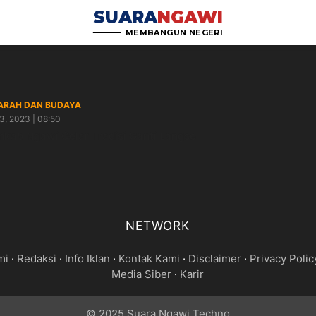
SUARA
NGAWI
MEMBANGUN NEGERI
ARAH DAN BUDAYA
3, 2023 | 08:50
kab Ngawi Gelar Tradisi Ganti Langse
NETWORK
mi
·
Redaksi
·
Info Iklan
·
Kontak Kami
·
Disclaimer
·
Privacy Polic
Media Siber
·
Karir
© 2025 Suara Ngawi Techno