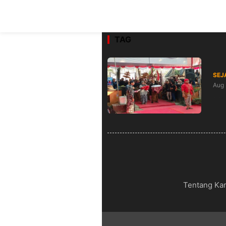
TAG
SEJ
Aug 
Pem
Tentang Ka