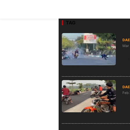
TAG
DAE
Mar 
Vir
Met
DAE
Feb 
Bal
Pol