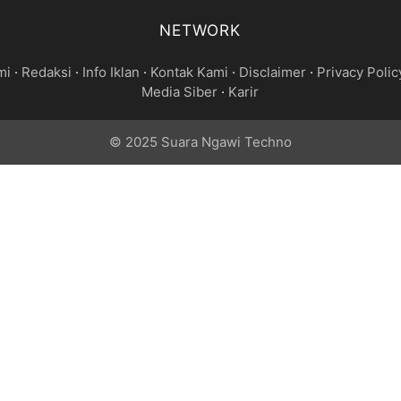
NETWORK
mi
·
Redaksi
·
Info Iklan
·
Kontak Kami
·
Disclaimer
·
Privacy Polic
Media Siber
·
Karir
© 2025 Suara Ngawi Techno