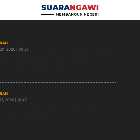
SUARA
NGAWI
MEMBANGUN NEGERI
RAH
20, 2026 | 00:27
al! Balap Motor Liar di Ngawi Jatuh Terpental 10
er Namun Selamat dari Maut
RAH
21, 2026 | 18:47
ap Liar di Ngawi Bawa Korban, Masyarakat Minta
isi Tangkap Pelaku