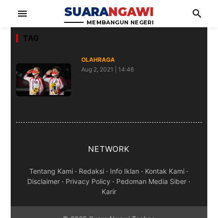
SUARA
NGAWI
menu
search
MEMBANGUN NEGERI
TAG
OLAHRAGA
Aug 2, 2021 | 14:46
Lagu Indonesia Raya Akhirnya
Berkumandang di Olimpiade
Tokyo
NETWORK
Tentang Kami
·
Redaksi
·
Info Iklan
·
Kontak Kami
·
Disclaimer
·
Privacy Policy
·
Pedoman Media Siber
·
Karir