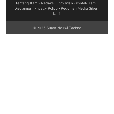
Tentang Kami
·
Redaksi
·
Info Iklan
·
Kontak Kami
·
Disclaimer
·
Privacy Policy
·
Pedoman Media Siber
·
Karir
© 2025 Suara Ngawi Techno