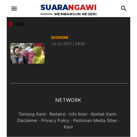
SUARA
NGAWI
menu
search
MEMBANGUN NEGERI
TAG
EKONOMI
Jul 22, 2021 | 09:29
Ekonomi Lesu Dampak PPKM
Darurat, Wakil Rakyat Ini Borong
Ribuan Dagangan Milik Puluhan
Pedagang Kecil
NETWORK
Tentang Kami
·
Redaksi
·
Info Iklan
·
Kontak Kami
·
Disclaimer
·
Privacy Policy
·
Pedoman Media Siber
·
Karir