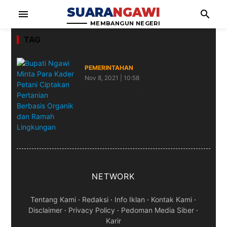
SUARA
NGAWI
menu
search
MEMBANGUN NEGERI
TAG
PEMERINTAHAN
Nov 8, 2021 | 10:58
Bupati Ngawi Minta Para Kader
Petani Ciptakan Pertanian
Berbasis Organik dan Ramah
Lingkungan
NETWORK
Tentang Kami
·
Redaksi
·
Info Iklan
·
Kontak Kami
·
Disclaimer
·
Privacy Policy
·
Pedoman Media Siber
·
Karir