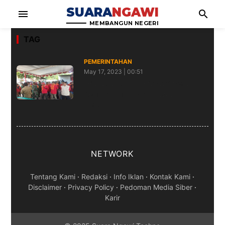
SUARA
NGAWI
menu
search
MEMBANGUN NEGERI
TAG
PEMERINTAHAN
May 17, 2023 | 00:51
HKB 2023, BPBD Ngawi Gelar
Kegiatan di Lokasi Rawan
Bencana
NETWORK
Tentang Kami
·
Redaksi
·
Info Iklan
·
Kontak Kami
·
Disclaimer
·
Privacy Policy
·
Pedoman Media Siber
·
Karir