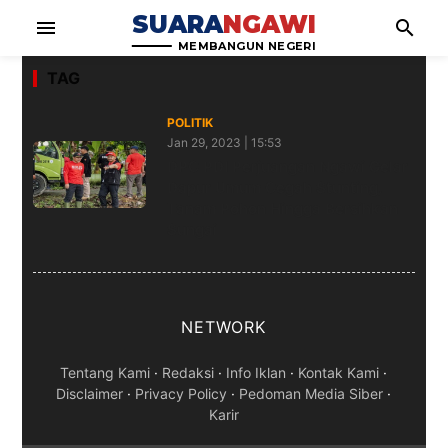
SUARA
NGAWI
menu
search
MEMBANGUN NEGERI
TAG
POLITIK
Jan 29, 2023 | 15:53
DPC PDI Perjuangan Ngawi Gelar
Dapur Umum Cegah Stunting,
Tanam Pohon Hingga Bersihkan
Sungai
NETWORK
Tentang Kami
·
Redaksi
·
Info Iklan
·
Kontak Kami
·
Disclaimer
·
Privacy Policy
·
Pedoman Media Siber
·
Karir