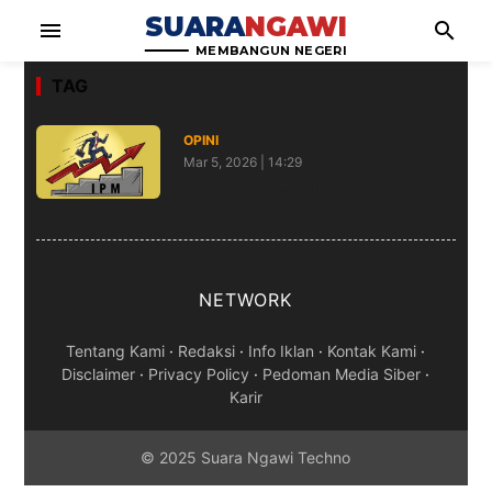
SUARA
NGAWI
menu
search
MEMBANGUN NEGERI
TAG
OPINI
Mar 5, 2026 | 14:29
Sibuk Mengejar Indeks
NETWORK
Tentang Kami
·
Redaksi
·
Info Iklan
·
Kontak Kami
·
Disclaimer
·
Privacy Policy
·
Pedoman Media Siber
·
Karir
© 2025 Suara Ngawi Techno