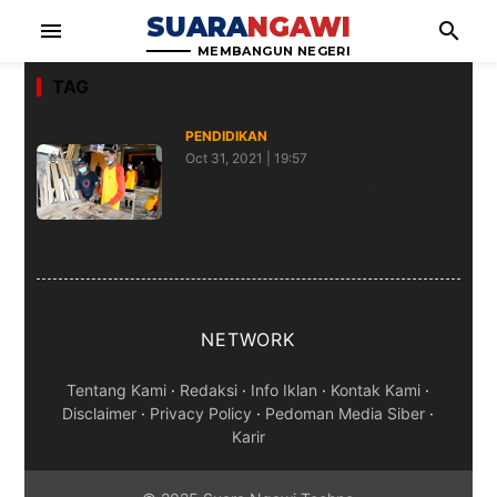
SUARA
NGAWI
menu
search
MEMBANGUN NEGERI
TAG
PENDIDIKAN
Oct 31, 2021 | 19:57
Keren, Program PKW Mebeler
Milik PKBM Al-Amiin di Ngawi
Diminati Puluhan Milenial
NETWORK
Tentang Kami
·
Redaksi
·
Info Iklan
·
Kontak Kami
·
Disclaimer
·
Privacy Policy
·
Pedoman Media Siber
·
Karir